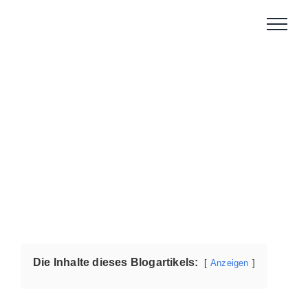
Zum
Inhalt
springen
Die Inhalte dieses Blogartikels:
Anzeigen