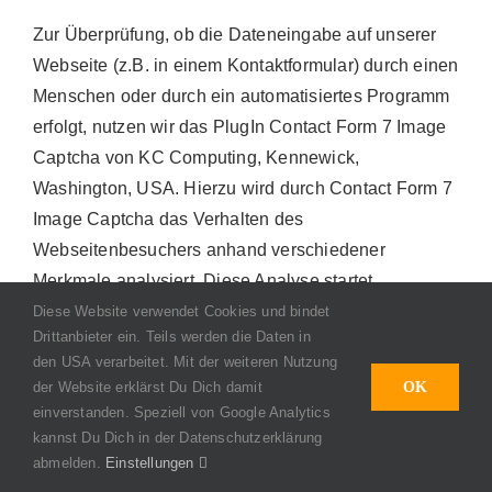
Zur Überprüfung, ob die Dateneingabe auf unserer
Webseite (z.B. in einem Kontaktformular) durch einen
Menschen oder durch ein automatisiertes Programm
erfolgt, nutzen wir das PlugIn Contact Form 7 Image
Captcha von KC Computing, Kennewick,
Washington, USA. Hierzu wird durch Contact Form 7
Image Captcha das Verhalten des
Webseitenbesuchers anhand verschiedener
Merkmale analysiert. Diese Analyse startet
automatisch, sobald der Webseitenbesucher die
Diese Website verwendet Cookies und bindet
Drittanbieter ein. Teils werden die Daten in
Webseite betritt. Zur Analyse wertet Contact Form 7
den USA verarbeitet. Mit der weiteren Nutzung
Image Captcha verschiedene Informationen aus.
der Website erklärst Du Dich damit
OK
Diese Contact Form 7 Image Captcha-Analysen
einverstanden. Speziell von Google Analytics
laufen dabei vollständig im Hintergrund ab.
kannst Du Dich in der Datenschutzerklärung
abmelden.
Einstellungen
Webseitenbesucher werden nicht explizit darauf