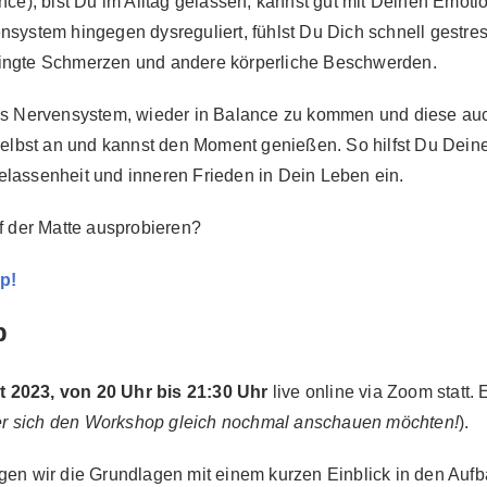
ance), bist Du im Alltag gelassen, kannst gut mit Deinen Emot
nsystem hingegen dysreguliert, fühlst Du Dich schnell gestre
dingte Schmerzen und andere körperliche Beschwerden.
das Nervensystem, wieder in Balance zu kommen und diese auc
lbst an und kannst den Moment genießen. So hilfst Du Deine
elassenheit und inneren Frieden in Dein Leben ein.
uf der Matte ausprobieren?
p!
p
t 2023, von 20 Uhr bis 21:30 Uhr
live online via Zoom statt.
r sich den Workshop gleich nochmal anschauen möchten!
).
egen wir die Grundlagen mit einem kurzen Einblick in den Au