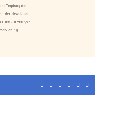
 dem Empfang der
and der Newsletter
and und zur Analyse
zerklärung
.
Facebook
X
LinkedIn
WhatsApp
Pinterest
E-
Mail