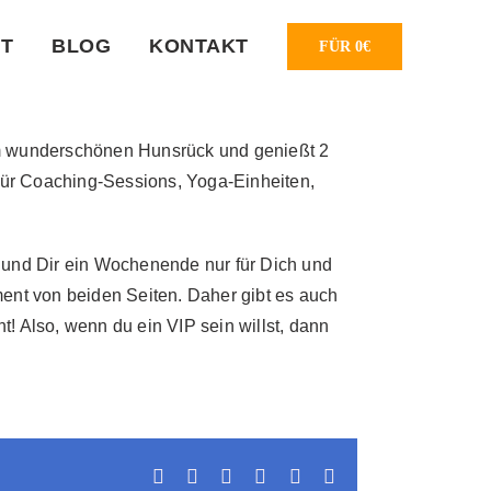
T
BLOG
KONTAKT
FÜR 0€
 im wunderschönen Hunsrück und genießt 2
für Coaching-Sessions, Yoga-Einheiten,
n und Dir ein Wochenende nur für Dich und
ent von beiden Seiten. Daher gibt es auch
t! Also, wenn du ein VIP sein willst, dann
Facebook
X
LinkedIn
WhatsApp
Pinterest
E-