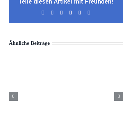
Teile diesen Artikel mit Freunden!
Facebook
X
LinkedIn
WhatsApp
Pinterest
E-
Mail
Ähnliche Beiträge