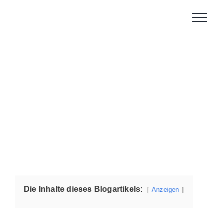
Zum
Inhalt
springen
Die Inhalte dieses Blogartikels:
Anzeigen